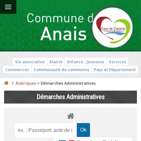
Vie associative
Mairie
Enfance - Jeunesse
Services
Commerces
Communauté de communes
Pays et Département
Rubriques
>
Démarches Administratives
Démarches Administratives