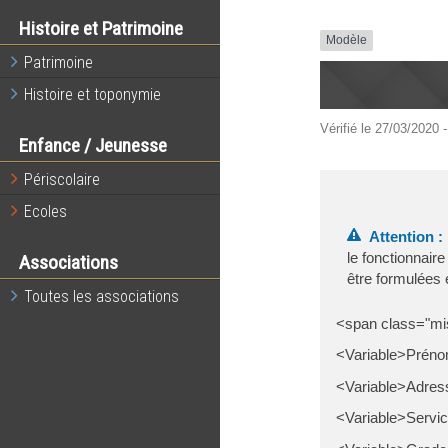
Histoire et Patrimoine
Modèle
Patrimoine
Histoire et toponymie
Vérifié le 27/03/2020 -
Enfance / Jeunesse
Périscolaire
Ecoles
Attention :
le fonctionnair
Associations
être formulées e
Toutes les associations
<span class="mi
<Variable>Préno
<Variable>Adress
<Variable>Service