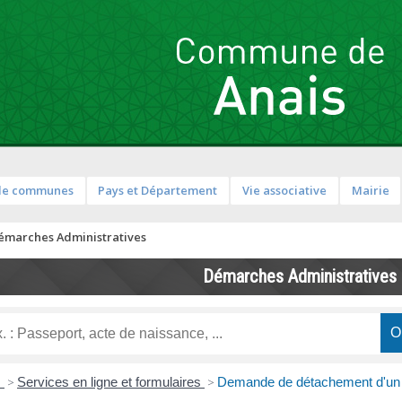
de communes
Pays et Département
Vie associative
Mairie
émarches Administratives
Démarches Administratives
s
>
Services en ligne et formulaires
>
Demande de détachement d'un f