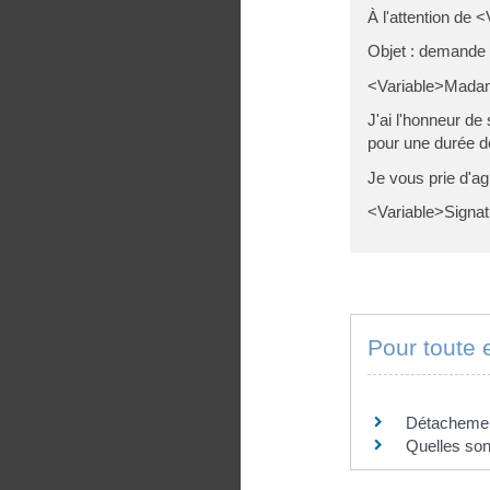
À l'attention de 
Objet : demande
<Variable>Madame
J'ai l'honneur d
pour une durée d
Je vous prie d'ag
<Variable>Signat
Pour toute e
PARTICULIER
Détachement
Quelles sont