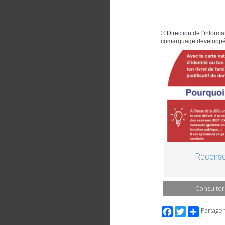
©
Direction de l'informa
comarquage developpé
Recense
Consulter
Facebook
Twitter
Partager