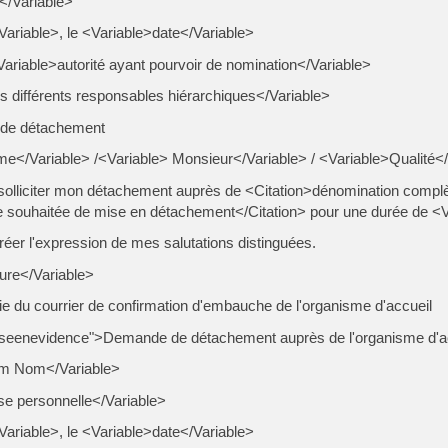
</Variable>
Variable>, le <Variable>date</Variable>
<Variable>autorité ayant pourvoir de nomination</Variable>
s différents responsables hiérarchiques</Variable>
 de détachement
</Variable> /<Variable> Monsieur</Variable> / <Variable>Qualité</
e solliciter mon détachement auprès de <Citation>dénomination complè
e souhaitée de mise en détachement</Citation> pour une durée de <Va
réer l'expression de mes salutations distinguées.
ure</Variable>
pie du courrier de confirmation d'embauche de l'organisme d'accueil
seenevidence">Demande de détachement auprès de l'organisme d'a
m Nom</Variable>
e personnelle</Variable>
Variable>, le <Variable>date</Variable>