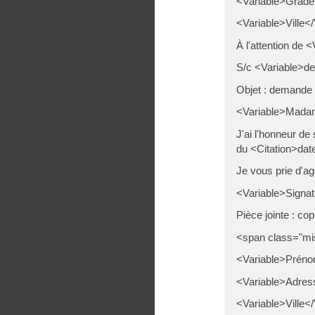
<Variable>Grade
<Variable>Ville</
À l'attention de 
S/c <Variable>de
Objet : demande
<Variable>Madame
J'ai l'honneur d
du <Citation>dat
Je vous prie d'ag
<Variable>Signat
Pièce jointe : co
<span class="mi
<Variable>Préno
<Variable>Adress
<Variable>Ville</