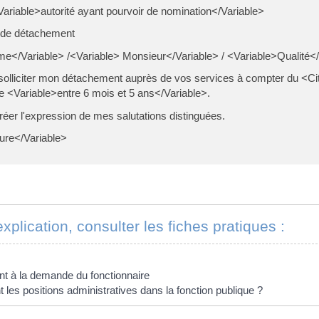
<Variable>autorité ayant pourvoir de nomination</Variable>
 de détachement
</Variable> /<Variable> Monsieur</Variable> / <Variable>Qualité</
e solliciter mon détachement auprès de vos services à compter du <C
e <Variable>entre 6 mois et 5 ans</Variable>.
réer l'expression de mes salutations distinguées.
ure</Variable>
xplication, consulter les fiches pratiques :
S
 à la demande du fonctionnaire
 les positions administratives dans la fonction publique ?