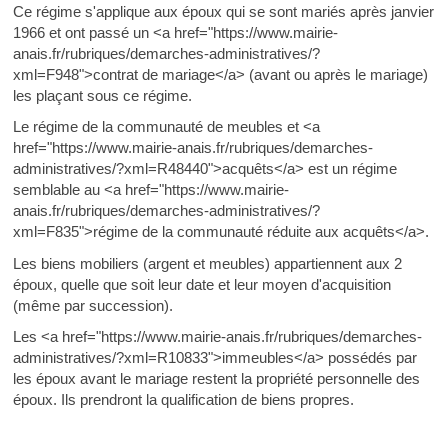
Ce régime s'applique aux époux qui se sont mariés après janvier
1966 et ont passé un <a href="https://www.mairie-
anais.fr/rubriques/demarches-administratives/?
xml=F948">contrat de mariage</a> (avant ou après le mariage)
les plaçant sous ce régime.
Le régime de la communauté de meubles et <a
href="https://www.mairie-anais.fr/rubriques/demarches-
administratives/?xml=R48440">acquêts</a> est un régime
semblable au <a href="https://www.mairie-
anais.fr/rubriques/demarches-administratives/?
xml=F835">régime de la communauté réduite aux acquêts</a>.
Les biens mobiliers (argent et meubles) appartiennent aux 2
époux, quelle que soit leur date et leur moyen d'acquisition
(même par succession).
Les <a href="https://www.mairie-anais.fr/rubriques/demarches-
administratives/?xml=R10833">immeubles</a> possédés par
les époux avant le mariage restent la propriété personnelle des
époux. Ils prendront la qualification de biens propres.