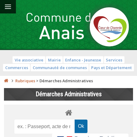
Vie associative
Mairie
Enfance - Jeunesse
Services
Commerces
Communauté de communes
Pays et Département
Rubriques
>
Démarches Administratives
Démarches Administratives