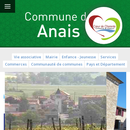
Vie associative
Mairie
Enfance - Jeunesse
Services
Commerces
Communauté de communes
Pays et Département